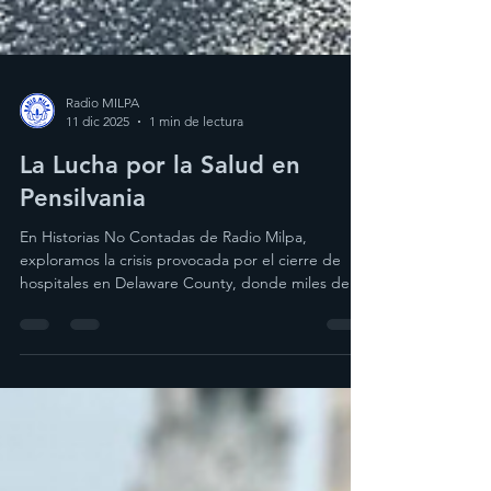
Radio MILPA
11 dic 2025
1 min de lectura
La Lucha por la Salud en
Pensilvania
En Historias No Contadas de Radio Milpa,
exploramos la crisis provocada por el cierre de
hospitales en Delaware County, donde miles de
trabajadores de la salud han perdido sus empleos
y las comunidades han quedado sin atención
médica vital. A través de testimonios como el de
Dawn, cuyo esposo sobrevivió gracias al hospital
Crozer-Chester, y el de enfermeras y activistas, se