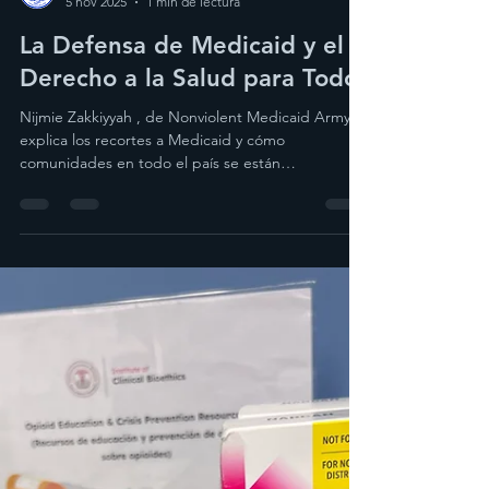
Radio MILPA
5 nov 2025
1 min de lectura
La Defensa de Medicaid y el
Derecho a la Salud para Todos
Nijmie Zakkiyyah , de Nonviolent Medicaid Army,
explica los recortes a Medicaid y cómo
comunidades en todo el país se están
organizando para defender el acceso a la salud.
En Milpa seguimos alzando la voz por la salud
como un derecho humano, no un privilegio. En
esta conversación con Nijmie Zakkiyyah, integrante
de Nonviolent Medicaid Army y Put People First
PA , hablamos sobre los ataques continuos al
programa Medicaid, que han dejado a millones sin
cobertura médica desd