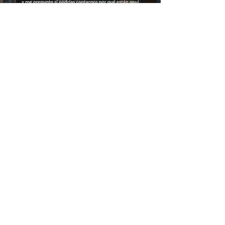
Load video
Radio MILPA
6 ago 2025
1 min de lectura
Luchamos Por Mantener
Nuestro Hospital Abierto.
Crozer-Chester Nurses Association, Peggy Malone,
RN, Marzo/13/2025 La directora de enfermería del
hospital Crozer Chester Medical Center,...