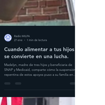
Radio MILPA
27 ene
1 min de lectura
Cuando alimentar a tus hijos
se convierte en una lucha.
Madelyn, madre de tres hijos y beneficiaria de
SNAP y Medicaid, comparte cómo la suspensión
repentina de estos apoyos puso a su familia en
una situación de miedo e incertidumbre. Tras una
investigación relacionada con el estatus migratorio
de su esposo, se vio obligada a enfrentar una
elección injusta: proteger a su familia o garantizar