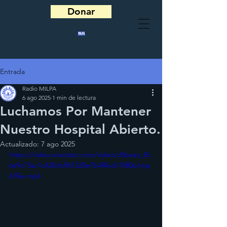
Donar
Entrada
Radio MILPA
6 ago 2025
1 min de lectura
Luchamos Por Mantener
Nuestro Hospital Abierto.
Actualizado:
7 ago 2025
https://video.wixstatic.com/video/c0beea_8c
6e9c73ac1c420cbff61220e7b4f4bd/1080p/mp
4/file.mp4