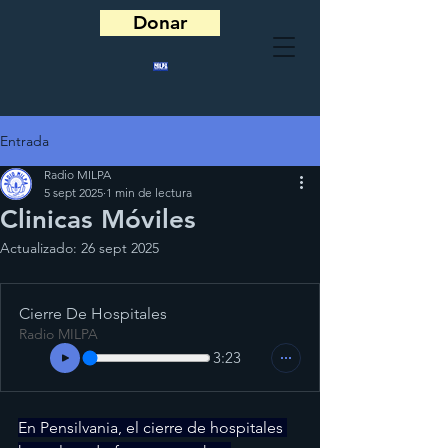
Donar
Entrada
Radio MILPA
5 sept 2025
1 min de lectura
Clinicas Móviles
Actualizado:
26 sept 2025
Cierre De Hospitales
Radio MILPA
3:23
En Pensilvania, el cierre de hospitales 